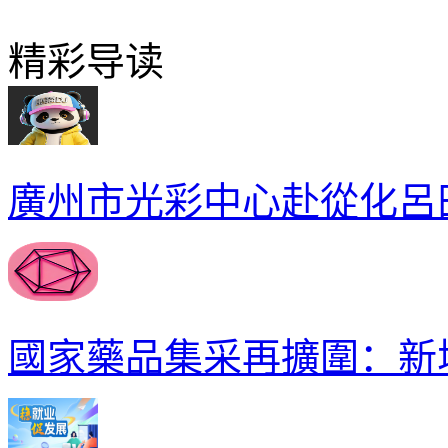
精彩导读
廣州市光彩中心赴從化呂
國家藥品集采再擴圍：新增