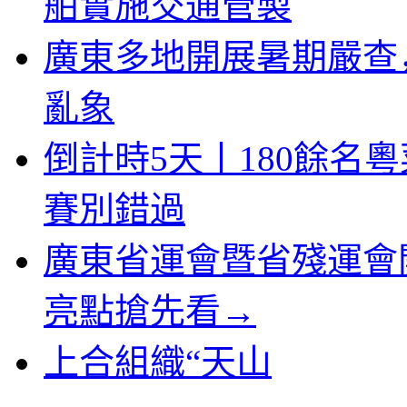
舶實施交通管製
廣東多地開展暑期嚴查
亂象
倒計時5天丨180餘名
賽別錯過
廣東省運會暨省殘運會
亮點搶先看→
上合組織“天山